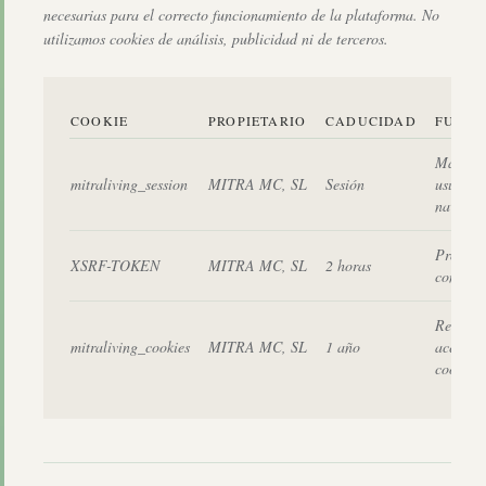
necesarias para el correcto funcionamiento de la plataforma. No
utilizamos cookies de análisis, publicidad ni de terceros.
COOKIE
PROPIETARIO
CADUCIDAD
FUNCI
Mantiene
mitraliving_session
MITRA MC, SL
Sesión
usuario 
navegac
Protecc
XSRF-TOKEN
MITRA MC, SL
2 horas
contra 
Recuerda
mitraliving_cookies
MITRA MC, SL
1 año
aceptado
cookies